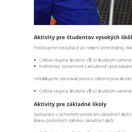
Aktivity pre študentov vysokých škô
Poskytujeme konzultácie pri riešení semestrálnej, bak
Cieľová skupina: študenti VŠ so študijným zameran
Podmienka: významnosť a aktuálnosť spracovávanej t
Umožňujeme vykonávať povinnú odbornú prax študent
Cieľová skupina: študenti VŠ so študijným zameran
Aktivity pre základné školy
Spolupráca s výchovnými poradcami základných škôl pr
žiakov posledných ročníkov základných škôl.