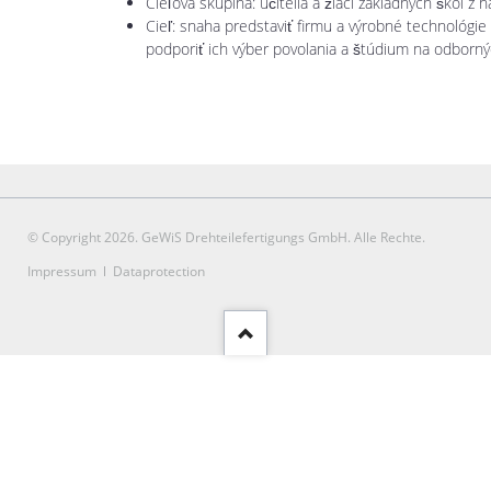
Cieľová skupina: učitelia a žiaci základných škôl z 
Cieľ: snaha predstaviť firmu a výrobné technológie
podporiť ich výber povolania a štúdium na odborn
© Copyright 2026. GeWiS Drehteilefertigungs GmbH. Alle Rechte.
Preskoči
Impressum
Dataprotection
navigacijo