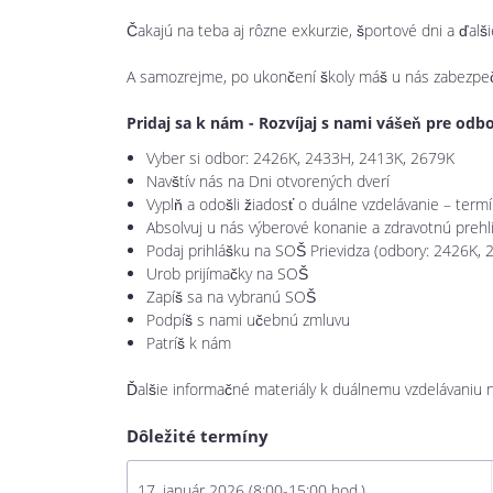
Čakajú na teba aj rôzne exkurzie, športové dni a ďal
A samozrejme, po ukončení školy máš u nás zabezpe
Pridaj sa k nám - Rozvíjaj s nami vášeň pre odb
Vyber si odbor: 2426K, 2433H, 2413K, 2679K
Navštív nás na Dni otvorených dverí
Vyplň a odošli žiadosť o duálne vzdelávanie – term
Absolvuj u nás výberové konanie a zdravotnú prehl
Podaj prihlášku na SOŠ Prievidza (odbory: 2426K,
Urob prijímačky na SOŠ
Zapíš sa na vybranú SOŠ
Podpíš s nami učebnú zmluvu
Patríš k nám
Ďalšie informačné materiály k duálnemu vzdelávaniu n
Dôležité termíny
17. január 2026 (8:00-15:00 hod.)