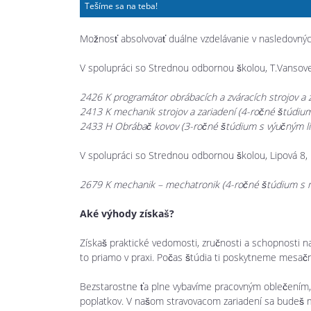
Tešíme sa na teba!
Možnosť absolvovať duálne vzdelávanie v nasledovný
V spolupráci so Strednou odbornou školou, T.Vansovej
2426 K programátor obrábacích a zváracích strojov a 
2413 K mechanik strojov a zariadení (4-ročné štúdiu
2433 H Obrábač kovov (3-ročné štúdium s výučným l
V spolupráci so Strednou odbornou školou, Lipová 8
2679 K mechanik – mechatronik (4-ročné štúdium s 
Aké výhody získaš?
Získaš praktické vedomosti, zručnosti a schopnosti n
to priamo v praxi. Počas štúdia ti poskytneme mesa
Bezstarostne ťa plne vybavíme pracovným oblečením
poplatkov. V našom stravovacom zariadení sa budeš 