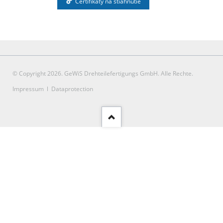
Certifikáty na stiahnutie
© Copyright 2026. GeWiS Drehteilefertigungs GmbH. Alle Rechte.
Preskoči
Impressum
Dataprotection
navigacijo