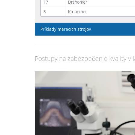
17
Drsnomer
3
Kruhomer
Príklady meracích strojov
Postupy na zabezpečenie kvality v 