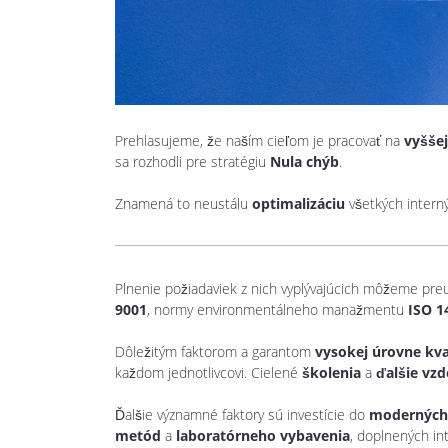
Prehlasujeme, že naším cieľom je pracovať na
vyššej
sa rozhodli pre stratégiu
Nula chýb
.
Znamená to neustálu
optimalizáciu
všetkých inter
Plnenie požiadaviek z nich vyplývajúcich môžeme preu
9001
, normy environmentálneho manažmentu
ISO 1
Dôležitým faktorom a garantom
vysokej úrovne kva
každom jednotlivcovi. Cielené
školenia
a
ďalšie vzd
Ďalšie významné faktory sú investície do
moderných,
metód
a
laboratórneho vybavenia
, doplnených i